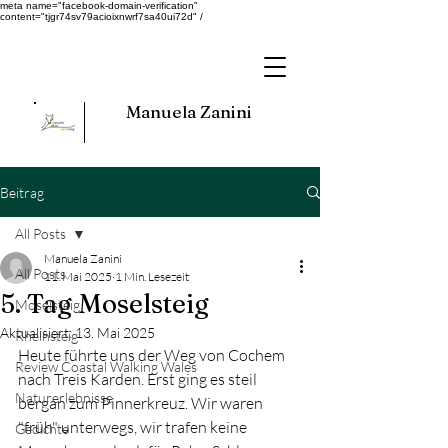
meta name="facebook-domain-verification"
content="tjgr74sv79acioixnwrf7sa40ui72d" /
Manuela Zanini
Beitrag
All Posts
Manuela Zanini
All Posts
11. Mai 2025
1 Min. Lesezeit
5. Tag Moselsteig
Moselsteig
Aktualisiert:
13. Mai 2025
Rheinsteig
Heute führte uns der Weg von Cochem 
Review Coastal Walking Wales
nach Treis Karden. Erst ging es steil 
Naturerlebnisse
bergan zum Pinnerkreuz. Wir waren 
"früh" unterwegs, wir trafen keine 
Gedichte